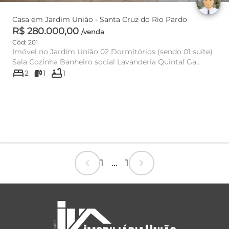
Casa em Jardim União - Santa Cruz do Rio Pardo
R$ 280.000,00
/venda
Cód: 201
Imóvel no Jardim União 02 Dormitórios (sendo 01 suíte)
Sala Cozinha Banheiro social Lavanderia Quintal Ga...
bed
bathtub
2
1
1
chevron_left
chevron_right
1 ... 1