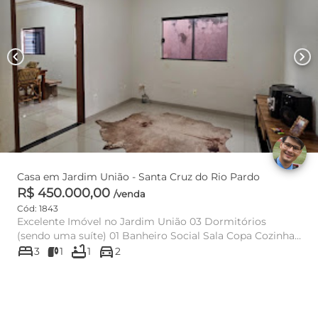
chevron_left
chevron_right
Casa em Jardim União - Santa Cruz do Rio Pardo
R$ 450.000,00
/venda
Cód: 1843
Excelente Imóvel no Jardim União 03 Dormitórios
(sendo uma suíte) 01 Banheiro Social Sala Copa Cozinha
bed
bathtub
directions_car
Lavan...
3
1
1
2