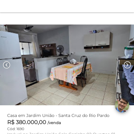
chevron_left
chevron_right
Casa em Jardim União - Santa Cruz do Rio Pardo
R$ 380.000,00
/venda
Cód: 1690