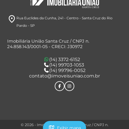
room
Rua Euclides da Cunha, 241
- Centro
- Santa Cruz do Rio
Pardo
- SP
Imobiliária União Santa Cruz / CNPJ n.
24.858.143/0001-05 - CRECI: J30972
(14) 3372-6152
(14) 99703-1053
(14) 99796-0052
contato@imoveisuniao.com.br
© 2026 - Imobiliária União Santa Cruz / CNPJ n.
map_search
Exibir mapa