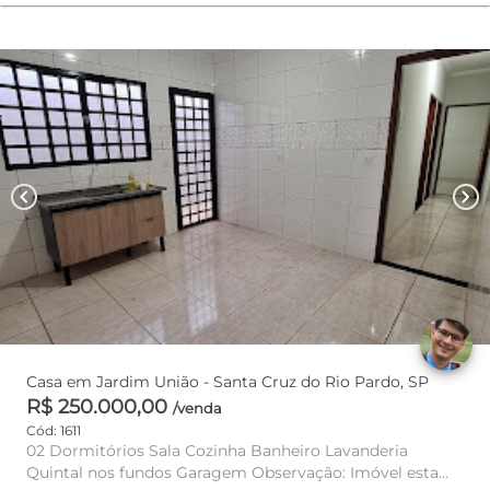
chevron_left
chevron_right
Casa em Jardim União - Santa Cruz do Rio Pardo, SP
R$ 250.000,00
/venda
Cód: 1611
02 Dormitórios Sala Cozinha Banheiro Lavanderia
Quintal nos fundos Garagem Observação: Imóvel esta