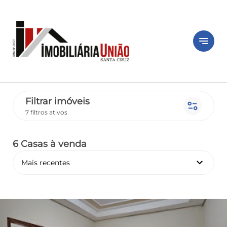
notes
Filtrar imóveis
page_info
7 filtros ativos
6 Casas
à venda
keyboard_arrow_down
Mais recentes