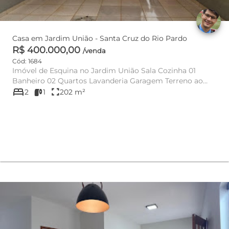
Casa em Jardim União - Santa Cruz do Rio Pardo
R$ 400.000,00
/venda
Cód: 1684
Imóvel de Esquina no Jardim União Sala Cozinha 01
Banheiro 02 Quartos Lavanderia Garagem Terreno ao
bed
Lado
fullscreen
2
1
202 m²