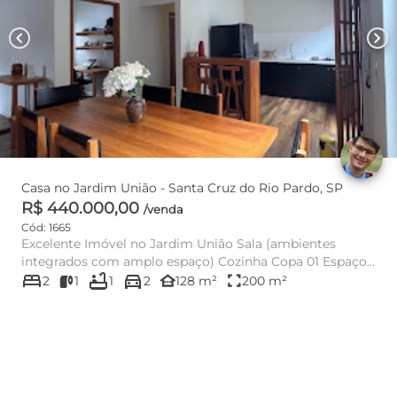
chevron_left
chevron_right
Casa no Jardim União - Santa Cruz do Rio Pardo, SP
R$ 440.000,00
/venda
Cód: 1665
Excelente Imóvel no Jardim União Sala (ambientes
integrados com amplo espaço) Cozinha Copa 01 Espaço
bed
bathtub
directions_car
para Escrit...
other_houses
fullscreen
2
1
1
2
128 m²
200 m²