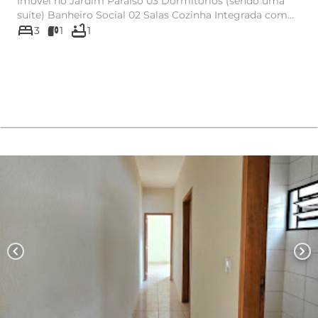
Imóvel no Jardim Paraíso 03 Dormitórios (sendo uma
suíte) Banheiro Social 02 Salas Cozinha Integrada com
bed
bathtub
Área ...
3
1
1
chevron_left
chevron_right