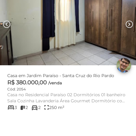
chevron_left
chevron_right
Casa em Jardim Paraíso - Santa Cruz do Rio Pardo
R$ 380.000,00
/venda
Cód: 2054
Casa no Residencial Paraíso 02 Dormitórios 01 banheiro
Sala Cozinha Lavanderia Área Gourmet Dormitório co...
bed
directions_car
fullscreen
3
2
2
250 m²