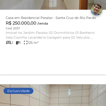
Casa em Residencial Paraíso - Santa Cruz do Rio Pardo
R$ 250.000,00
/venda
Cód: 2037
Imóvel no Jardim Paraíso 02 Dormitórios 01 Banheiro
Sala Cozinha Lavanderia Garagem para 02 Veículos ...
bed
fullscreen
2
1
125 m²
Exclusividade