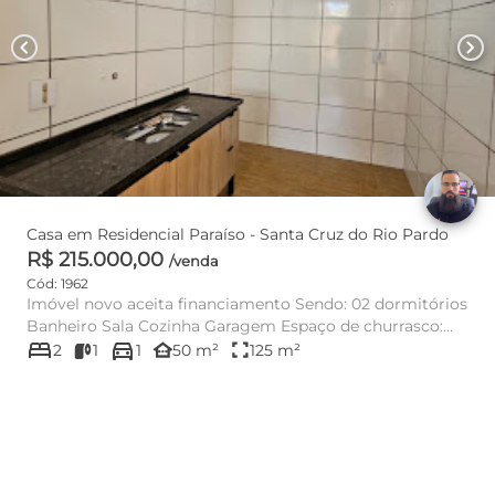
chevron_left
chevron_right
Casa em Residencial Paraíso - Santa Cruz do Rio Pardo
R$ 215.000,00
/venda
Cód: 1962
Imóvel novo aceita financiamento Sendo: 02 dormitórios
Banheiro Sala Cozinha Garagem Espaço de churrasco:
bed
directions_car
Balc...
other_houses
fullscreen
2
1
1
50 m²
125 m²