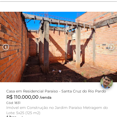
chevron_left
chevron_right
Casa em Residencial Paraiso - Santa Cruz do Rio Pardo
R$ 110.000,00
/venda
Cód: 1831
Imóvel em Construção no Jardim Paraíso Metragem do
Lote: 5x25 (125 m2)