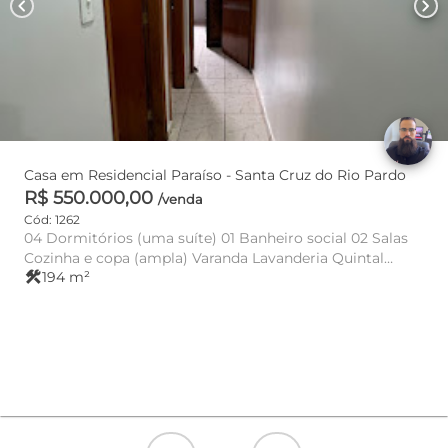
chevron_left
chevron_right
Casa em Residencial Paraíso - Santa Cruz do Rio Pardo
R$ 550.000,00
/venda
Cód: 1262
04 Dormitórios (uma suíte) 01 Banheiro social 02 Salas
Cozinha e copa (ampla) Varanda Lavanderia Quintal
construction
194 m²
Gara...