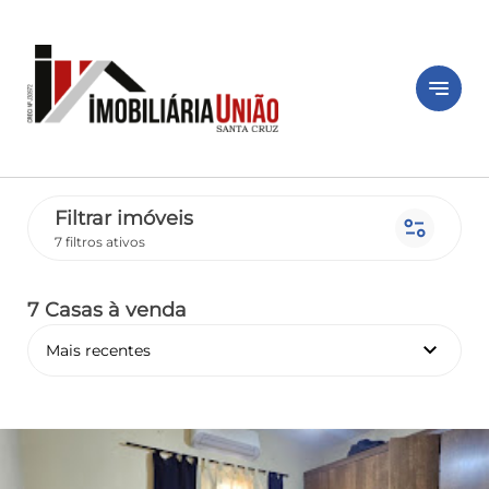
notes
Filtrar imóveis
page_info
7 filtros ativos
7 Casas
à venda
keyboard_arrow_down
Mais recentes