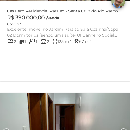
Casa em Residencial Paraiso - Santa Cruz do Rio Pardo
R$ 390.000,00
/venda
Cód: 1731
Excelente Imóvel no Jardim Paraíso Sala Cozinha/Copa
02 Dormitórios (sendo uma suíte) 01 Banheiro Social
bed
bathtub
directions_car
Lav...
fullscreen
construction
2
1
1
2
125 m²
67 m²