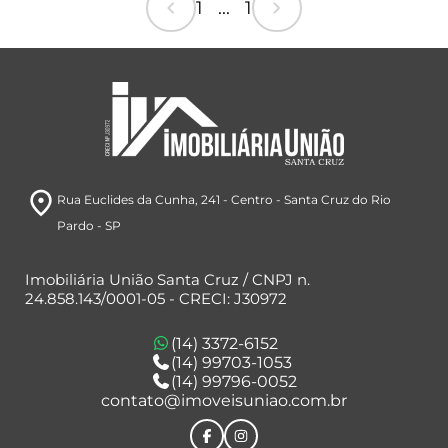
chevron_left
chevron_right
1 ... 1
room
Rua Euclides da Cunha, 241
- Centro
- Santa Cruz do Rio
Pardo
- SP
Imobiliária União Santa Cruz / CNPJ n.
24.858.143/0001-05 - CRECI: J30972
(14) 3372-6152
(14) 99703-1053
(14) 99796-0052
contato@imoveisuniao.com.br