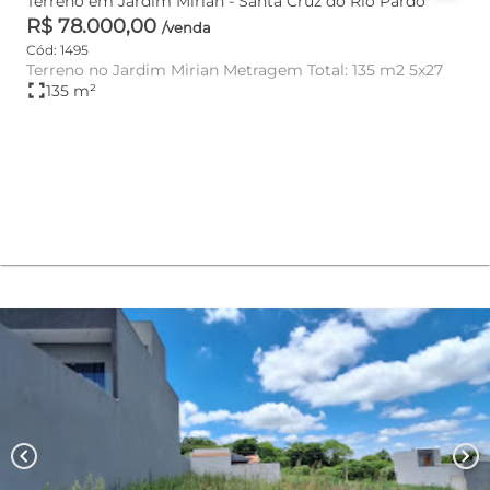
Terreno em Jardim Mirian - Santa Cruz do Rio Pardo
R$ 78.000,00
/venda
Cód: 1495
Terreno no Jardim Mirian Metragem Total: 135 m2 5x27
fullscreen
135 m²
chevron_left
chevron_right