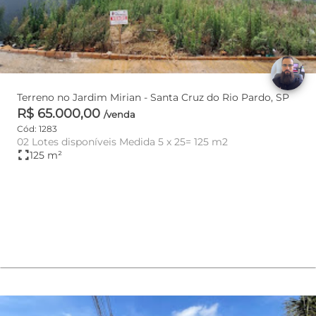
Terreno no Jardim Mirian - Santa Cruz do Rio Pardo, SP
R$ 65.000,00
/venda
Cód: 1283
02 Lotes disponíveis Medida 5 x 25= 125 m2
fullscreen
125 m²