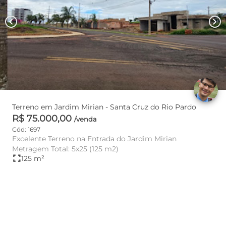
chevron_left
chevron_right
Terreno em Jardim Mirian - Santa Cruz do Rio Pardo
R$ 75.000,00
/venda
Cód: 1697
Excelente Terreno na Entrada do Jardim Mirian
Metragem Total: 5x25 (125 m2)
fullscreen
125 m²