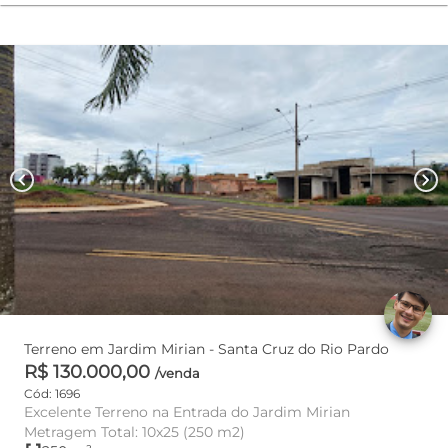
chevron_left
chevron_right
Terreno em Jardim Mirian - Santa Cruz do Rio Pardo
R$ 130.000,00
/venda
Cód: 1696
Excelente Terreno na Entrada do Jardim Mirian
Metragem Total: 10x25 (250 m2)