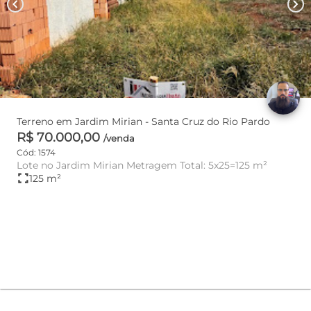
chevron_left
chevron_right
Terreno em Jardim Mirian - Santa Cruz do Rio Pardo
R$ 70.000,00
/venda
Cód: 1574
Lote no Jardim Mirian Metragem Total: 5x25=125 m²
fullscreen
125 m²