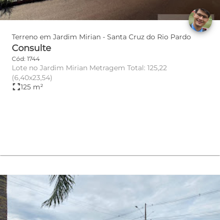
Terreno em Jardim Mirian - Santa Cruz do Rio Pardo
Consulte
Cód: 1744
Lote no Jardim Mirian Metragem Total: 125,22
(6,40x23,54)
fullscreen
125 m²