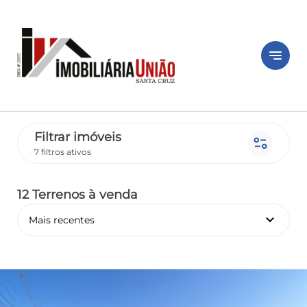
notes
Filtrar imóveis
page_info
7 filtros ativos
12 Terrenos
à venda
keyboard_arrow_down
Mais recentes