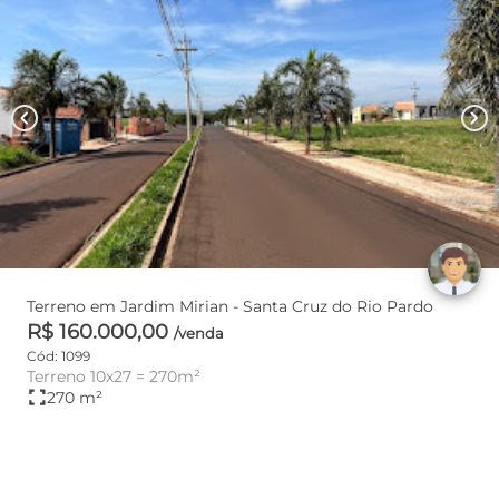
chevron_left
chevron_right
Terreno em Jardim Mirian - Santa Cruz do Rio Pardo
R$ 160.000,00
/venda
Cód: 1099
Terreno 10x27 = 270m²
fullscreen
270 m²