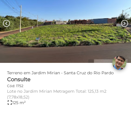
chevron_left
chevron_right
Terreno em Jardim Mirian - Santa Cruz do Rio Pardo
Consulte
Cód: 1752
Lote no Jardim Mirian Metragem Total: 125,13 m2
(7,78x18,52)
fullscreen
125 m²